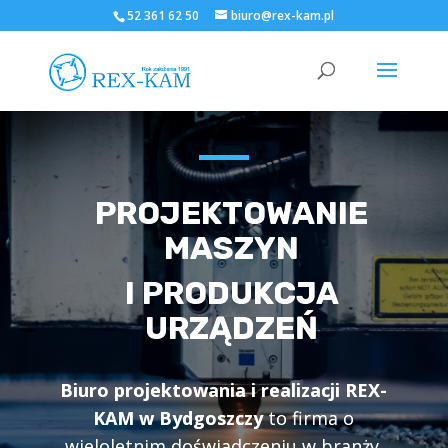
52 361 62 50
biuro@rex-kam.pl
PROJEKTOWANIE
MASZYN
I PRODUKCJA
URZĄDZEŃ
Biuro projektowania i realizacji REX-
KAM w Bydgoszczy
to firma o
wieloletnim doświadczeniu w branży.