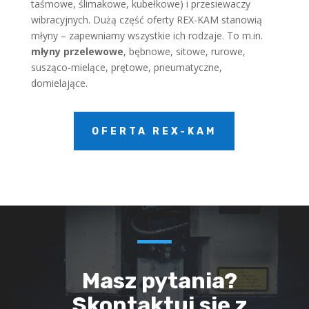
taśmowe, ślimakowe, kubełkowe) i przesiewaczy
wibracyjnych. Dużą część oferty REX-KAM stanowią
młyny – zapewniamy wszystkie ich rodzaje. To m.in.
młyny przelewowe
, bębnowe, sitowe, rurowe,
susząco-mielące, prętowe, pneumatyczne,
domielające.
OFERTA REX-KAM
Masz pytania?
Skontaktuj się z